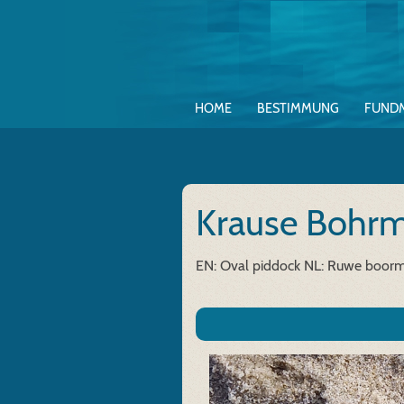
HOME
BESTIMMUNG
FUND
Krause Bohr
EN: Oval piddock
NL: Ruwe boorm