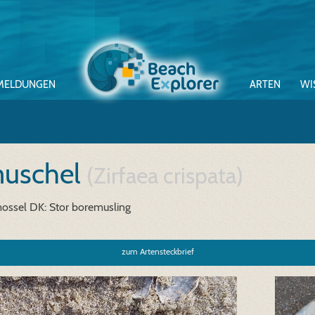
MELDUNGEN
ARTEN
WI
muschel
(Zirfaea crispata)
ossel
DK: Stor boremusling
zum Artensteckbrief