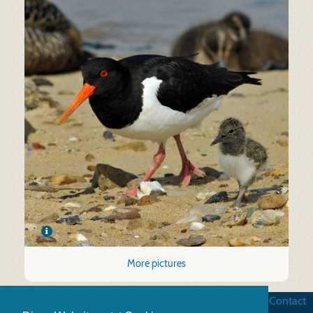
More pictures
Business terms
|
Data security
|
Website credits
|
Contact