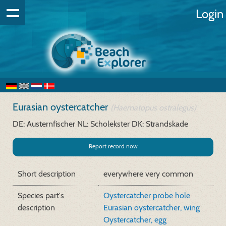
Login
Eurasian oystercatcher
(Haematopus ostralegus)
DE: Austernfischer
NL: Scholekster
DK: Strandskade
Report record now
Short description
everywhere very common
Species part's
Oystercatcher probe hole
description
Eurasian oystercatcher, wing
Oystercatcher, egg