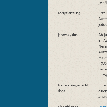
„einfl
Fortpflanzung
Erst 
Auste
jedoc
Jahreszyklus
Ab Ju
im A
Nur i
Auste
Mit 
40.0
bede
Euro
Hätten Sie gedacht,
... d
dass...
einen
anste
Klassifikation
Regen