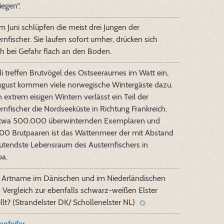
iegen“.
im Juni schlüpfen die meist drei Jungen der
rnfischer. Sie laufen sofort umher, drücken sich
h bei Gefahr flach an den Boden.
li treffen Brutvögel des Ostseeraumes im Watt ein,
ugust kommen viele norwegische Wintergäste dazu.
n extrem eisigen Wintern verlässt ein Teil der
rnfischer die Nordseeküste in Richtung Frankreich.
etwa 500.000 überwinternden Exemplaren und
00 Brutpaaren ist das Wattenmeer der mit Abstand
utendste Lebensraum des Austernfischers in
pa.
er Artname im Dänischen und im Niederländischen
 Vergleich zur ebenfalls schwarz-weißen Elster
llt? (Strandelster DK/ Schollenelster NL)
pfeifer