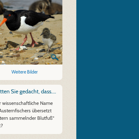
Weitere Bilder
ten Sie gedacht, dass....
der wissenschaftliche Name
Austernfischers übersetzt
tern sammelnder Blutfuß“
t?