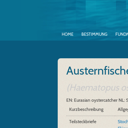
HOME
BESTIMMUNG
FUND
Austernfisch
(Haematopus os
EN: Eurasian oystercatcher
NL: 
Kurzbeschreibung
Allge
Teilsteckbriefe
Stoch