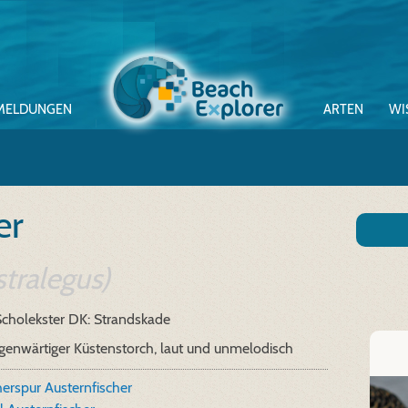
MELDUNGEN
ARTEN
WI
er
tralegus)
Scholekster
DK: Strandskade
genwärtiger Küstenstorch, laut und unmelodisch
erspur Austernfischer