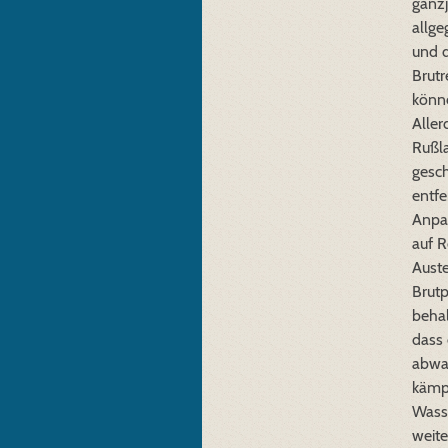
ganzj
allge
und d
Brutr
könne
Aller
Rußl
gesch
entfe
Anpas
auf 
Auste
Brutp
behal
dass 
abwar
kämp
Wasse
weite