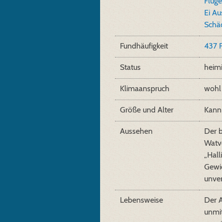
Flüge
Ei Au
Schäd
Fundhäufigkeit
437 
Status
heim
Klimaanspruch
wohl
Größe und Alter
Kann 
Aussehen
Der 
Watvo
„Hall
Gewic
unver
Lebensweise
Der A
unmit