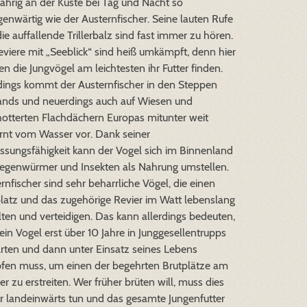
ährig an der Küste bei Tag und Nacht so
genwärtig wie der Austernfischer. Seine lauten Rufe
ie auffallende Trillerbalz sind fast immer zu hören.
eviere mit „Seeblick“ sind heiß umkämpft, denn hier
n die Jungvögel am leichtesten ihr Futter finden.
dings kommt der Austernfischer in den Steppen
ands und neuerdings auch auf Wiesen und
otterten Flachdächern Europas mitunter weit
rnt vom Wasser vor. Dank seiner
sungsfähigkeit kann der Vogel sich im Binnenland
Regenwürmer und Insekten als Nahrung umstellen.
rnfischer sind sehr beharrliche Vögel, die einen
latz und das zugehörige Revier im Watt lebenslang
ten und verteidigen. Das kann allerdings bedeuten,
ein Vogel erst über 10 Jahre in Junggesellentrupps
ten und dann unter Einsatz seines Lebens
fen muss, um einen der begehrten Brutplätze am
r zu erstreiten. Wer früher brüten will, muss dies
r landeinwärts tun und das gesamte Jungenfutter