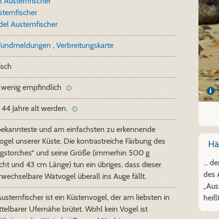
l Austernfischer
sternfischer
el Austernfischer
Fundmeldungen
,
Verbreitungskarte
isch
 wenig empfindlich
44 Jahre alt werden.
bekannteste und am einfachsten zu erkennende
gel unserer Küste. Die kontrastreiche Färbung des
Hät
igstorches“ und seine Größe (immerhin 500 g
... 
ht und 43 cm Länge) tun ein übriges, dass dieser
des 
wechselbare Watvogel überall ins Auge fällt.
„Aus
usternfischer ist ein Küstenvogel, der am liebsten in
heiß
telbarer Ufernähe brütet. Wohl kein Vogel ist