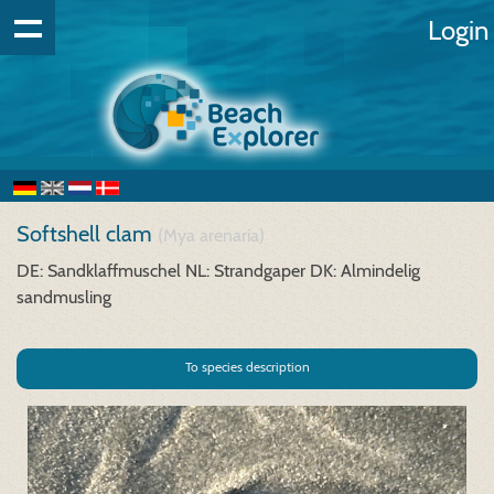
Login
Softshell clam
(Mya arenaria)
DE: Sandklaffmuschel
NL: Strandgaper
DK: Almindelig
sandmusling
To species description