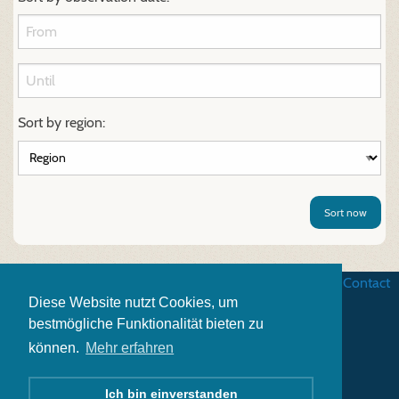
Sort by region:
Sort now
Business terms
|
Data security
|
Website credits
|
Contact
Diese Website nutzt Cookies, um
bestmögliche Funktionalität bieten zu
können.
Mehr erfahren
Ich bin einverstanden