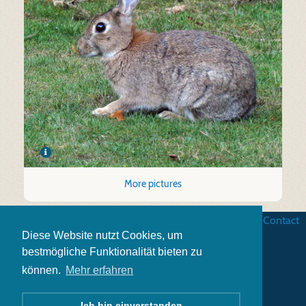
More pictures
Business terms
|
Data security
|
Website credits
|
Contact
Diese Website nutzt Cookies, um
bestmögliche Funktionalität bieten zu
können.
Mehr erfahren
Ich bin einverstanden