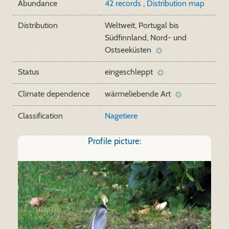
Abundance
42 records
,
Distribution map
Distribution
Weltweit, Portugal bis
Südfinnland, Nord- und
Ostseeküsten
Status
eingeschleppt
Climate dependence
wärmeliebende Art
Classification
Nagetiere
Profile picture: