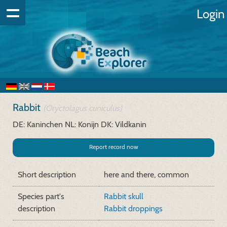
Login
Rabbit
(Oryctolagus cuniculus)
DE: Kaninchen
NL: Konijn
DK: Vildkanin
Report record now
Short description
here and there, common
Species part's
Rabbit skull
description
Rabbit droppings