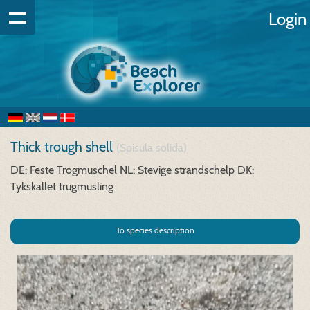
Login
Thick trough shell
(Spisula solida)
DE: Feste Trogmuschel
NL: Stevige strandschelp
DK:
Tykskallet trugmusling
To species description