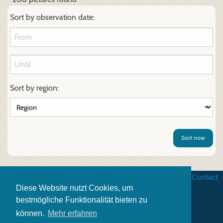
Sort by observation date:
Sort by region:
Sort now
Business terms
|
Data security
|
Website credits
|
Contact
Diese Website nutzt Cookies, um
bestmögliche Funktionalität bieten zu
können.
Mehr erfahren