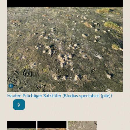
Haufen Prächtiger Salzkäfer (Bledius spectabilis (pile))