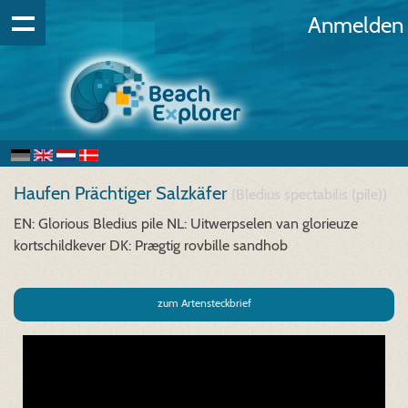
Anmelden
Haufen Prächtiger Salzkäfer
(Bledius spectabilis (pile))
EN: Glorious Bledius pile
NL: Uitwerpselen van glorieuze
kortschildkever
DK: Prægtig rovbille sandhob
zum Artensteckbrief