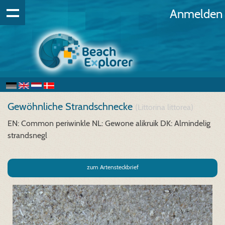
Anmelden
Gewöhnliche Strandschnecke
(Littorina littorea)
EN: Common periwinkle
NL: Gewone alikruik
DK: Almindelig
strandsnegl
zum Artensteckbrief