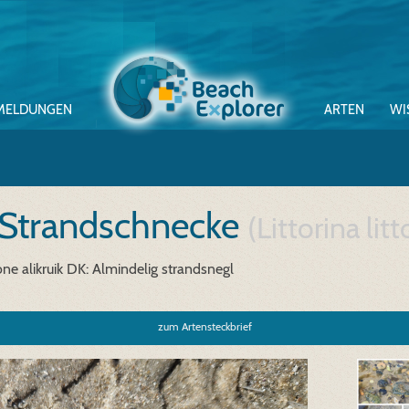
MELDUNGEN
ARTEN
WI
 Strandschnecke
(Littorina litt
e alikruik
DK: Almindelig strandsnegl
zum Artensteckbrief