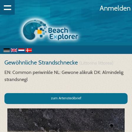
Anmelden
Gewöhnliche Strandschnecke
(Littorina littorea)
EN: Common periwinkle
NL: Gewone alikruik
DK: Almindelig
strandsnegl
zum Artensteckbrief