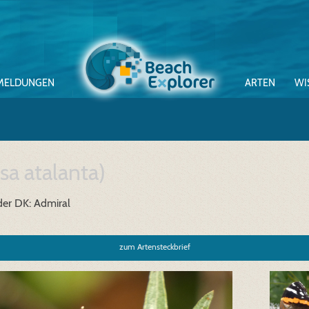
MELDUNGEN
ARTEN
WI
sa atalanta)
der
DK: Admiral
zum Artensteckbrief