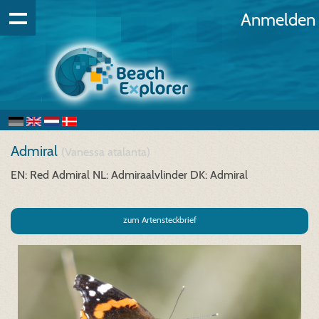
Anmelden
Admiral
(Vanessa atalanta)
EN: Red Admiral
NL: Admiraalvlinder
DK: Admiral
zum Artensteckbrief