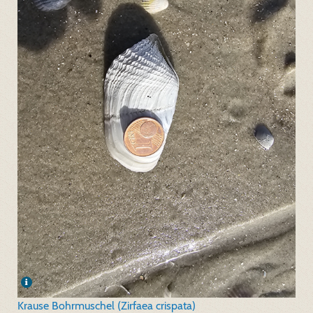
Krause Bohrmuschel (Zirfaea crispata)