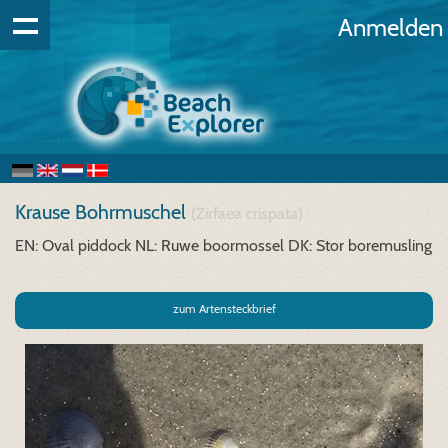
Anmelden
Krause Bohrmuschel
(Zirfaea crispata)
EN: Oval piddock
NL: Ruwe boormossel
DK: Stor boremusling
zum Artensteckbrief