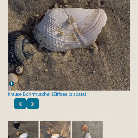
Krause Bohrmuschel (Zirfaea crispata)