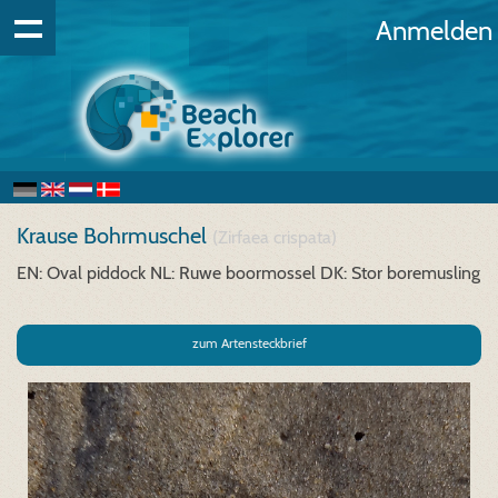
Anmelden
Krause Bohrmuschel
(Zirfaea crispata)
EN: Oval piddock
NL: Ruwe boormossel
DK: Stor boremusling
zum Artensteckbrief