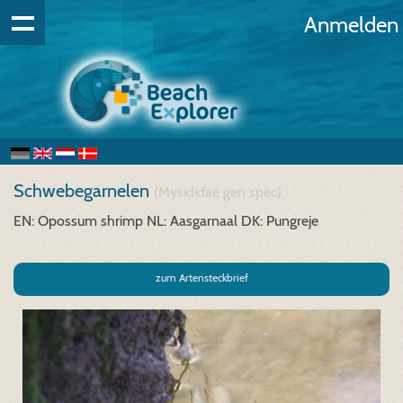
Anmelden
Schwebegarnelen
(Mysididae gen spec)
EN: Opossum shrimp
NL: Aasgarnaal
DK: Pungreje
zum Artensteckbrief