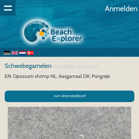
Anmelden
Schwebegarnelen
(Mysididae gen spec)
EN: Opossum shrimp
NL: Aasgarnaal
DK: Pungreje
zum Artensteckbrief